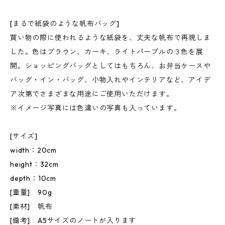
[まるで紙袋のような帆布バッグ]
買い物の際に使われるような紙袋を、丈夫な帆布で再現しま
した。色はブラウン、カーキ、ライトパープルの３色を展
開。ショッピングバッグとしてはもちろん、お弁当ケースや
バッグ・イン・バッグ、小物入れやインテリアなど、アイデ
ア次第でさまざまな用途にご使用いただけます。
※イメージ写真には色違いの写真も入っています。
[サイズ]
width：20cm
height：32cm
depth：10cm
[重量] 90g
[素材] 帆布
[備考] A5サイズのノートが入ります